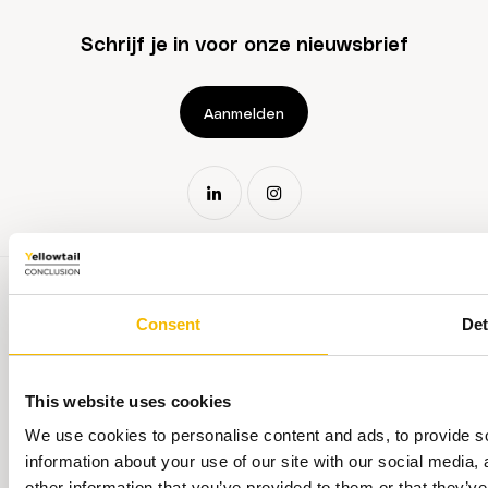
Schrijf je in voor onze nieuwsbrief
Aanmelden
Consent
Det
This website uses cookies
Privacy Policy
We use cookies to personalise content and ads, to provide so
Responsible Disclosure
information about your use of our site with our social media,
Algemene voorwaarden
other information that you’ve provided to them or that they’ve